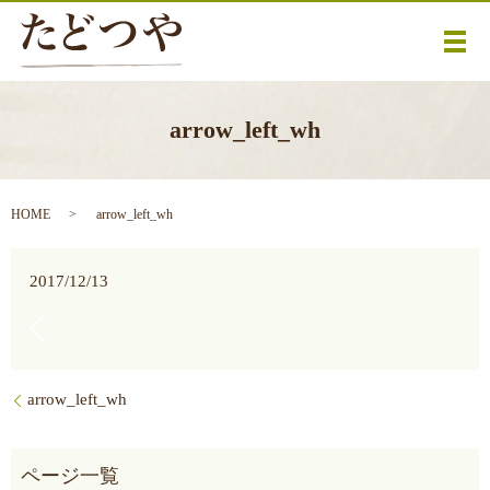
メ
arrow_left_wh
HOME
arrow_left_wh
2017/12/13
arrow_left_wh