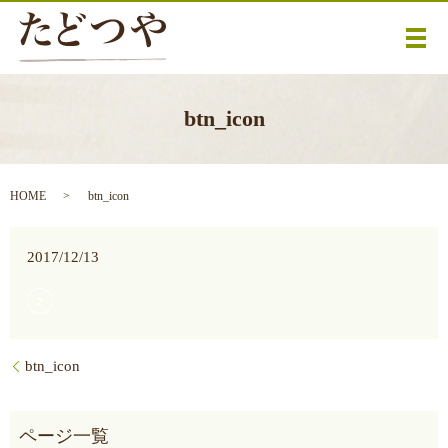
メ
btn_icon
HOME
btn_icon
2017/12/13
btn_icon