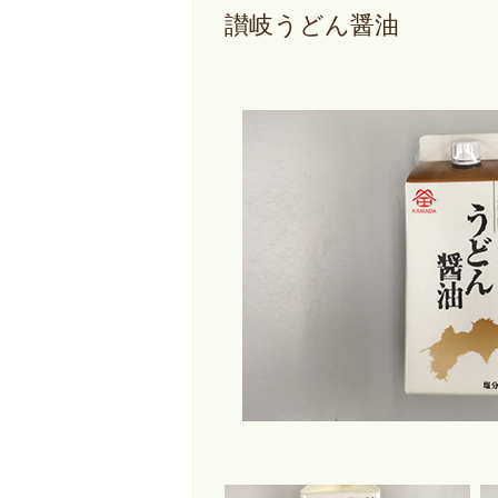
讃岐うどん醤油