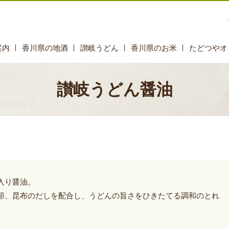
案内
香川県の地酒
讃岐うどん
香川県のお米
たどつやオ
讃岐うどん醤油
入り醤油。
節、昆布のだしを配合し、うどんの旨さをひきたてる調和のとれ