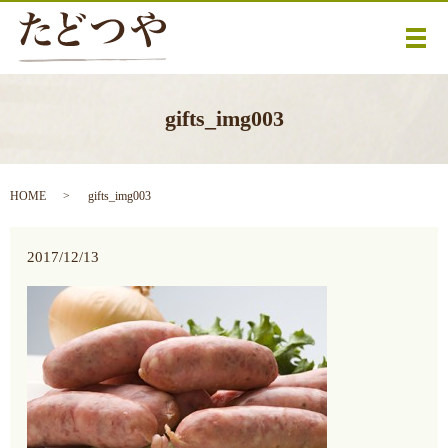
メ
gifts_img003
HOME
gifts_img003
2017/12/13