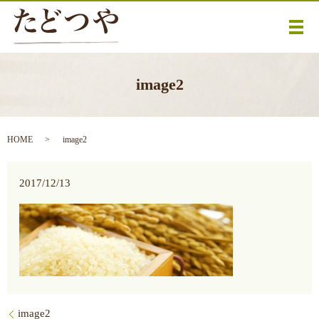
メ
image2
HOME
image2
2017/12/13
image2