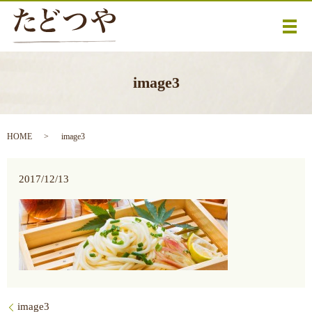
メ
image3
HOME
image3
2017/12/13
image3