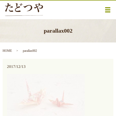
メ
parallax002
HOME
parallax002
2017/12/13