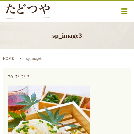
メ
sp_image3
HOME
sp_image3
2017/12/13